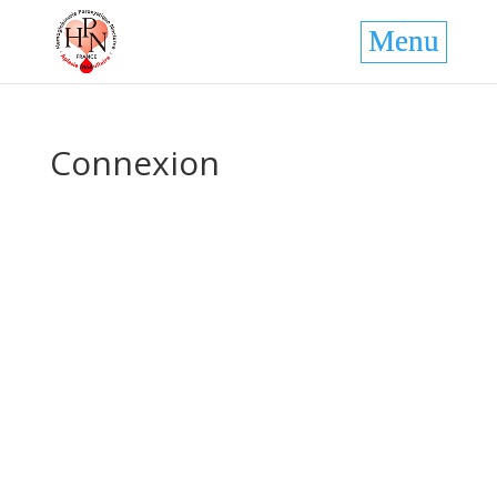
Connexion
Nom utilisateur ou E-mail
*
Mot de passe
*
Doit contenir au minimum 12 caracteres avec une
combinaisons de miniscules, majuscules et chiffres
Se souvenir de moi